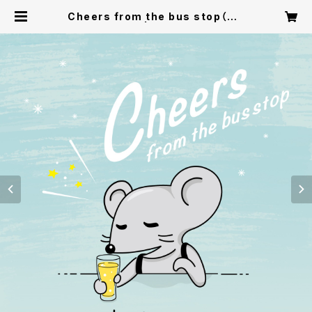
Cheers from the bus stop（CD
パッケージ版） | busstopmouse