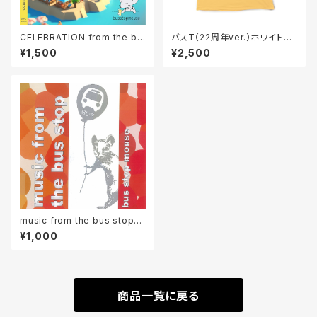
CELEBRATION from the bu
バスT（22周年ver.）ホワイトと
sstop
イエローとピンクとパープル
¥1,500
¥2,500
music from the bus stop（C
Dパッケージ版）
¥1,000
商品一覧に戻る