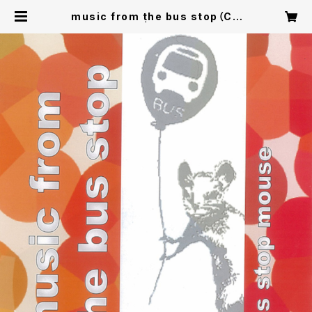
music from the bus stop（CD
パッケージ版） | busstopmouse